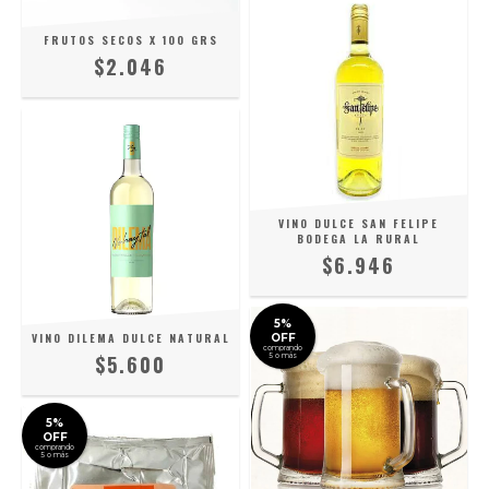
FRUTOS SECOS X 100 GRS
$2.046
VINO DULCE SAN FELIPE
BODEGA LA RURAL
$6.946
5%
VINO DILEMA DULCE NATURAL
OFF
comprando
$5.600
5 o más
5%
OFF
comprando
5 o más