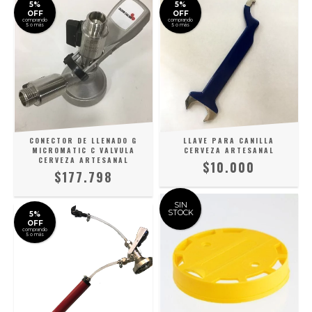
5%
5%
OFF
OFF
comprando
comprando
5 o más
5 o más
CONECTOR DE LLENADO G
LLAVE PARA CANILLA
MICROMATIC C VALVULA
CERVEZA ARTESANAL
CERVEZA ARTESANAL
$10.000
$177.798
SIN
STOCK
5%
OFF
comprando
5 o más