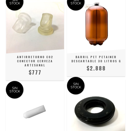
SIN
SIN
STOCK
STOCK
ANTIRRETORNO CO2
BARRIL PET PETAINER
CONECTOR CERVEZA
DESCARTABLE 30 LITROS G
ARTESANAL
$2.888
$777
SIN
STOCK
SIN
STOCK